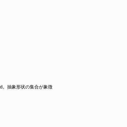
id
。抽象形状の集合が象徴