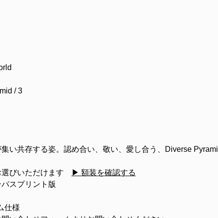
rld
d / 3
が集い共存する姿。認め合い、敬い、愛し合う、
Div
erse Pyram
。
お選びいただけます
▶ 額装を確認する
ンパスプリント版
ム仕様