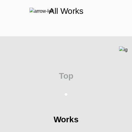
All Works
Top
Works