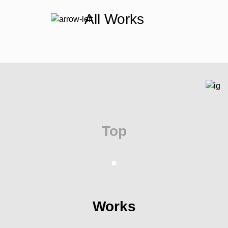
All Works
Top
Works